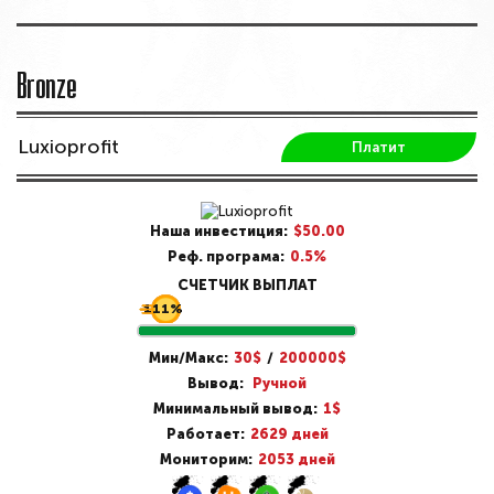
Bronze
Luxioprofit
Платит
Наша инвестиция:
$50.00
Реф. програма:
0.5%
СЧЕТЧИК ВЫПЛАТ
100%
100%
100%
100%
100%
100%
100%
100%
100%
100%
11%
Mин/Mакс:
30$
/
200000$
Вывод:
Ручной
Минимальный вывод:
1$
Работает:
2629 дней
Мониторим:
2053 дней