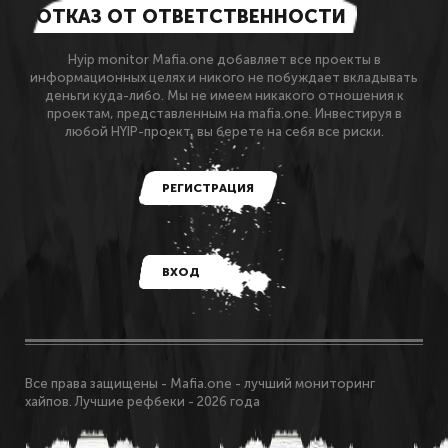
ОТКАЗ ОТ ОТВЕТСТВЕННОСТИ
Hyip monitor Mafia.one добавляет все проекты в
информационных целях и никого не побуждает вкладывать
деньги куда-либо. Мы не имеем никакого отношения к
проектам, представленным на mafia.one. Инвестируя в
любой HYIP-проект, вы берете на себя все риски.
РЕГИСТРАЦИЯ
ВХОД
Все права защищены - Mafia.one - лучший мониторинг
хайпов. Лучшие рефбеки - 2026 года