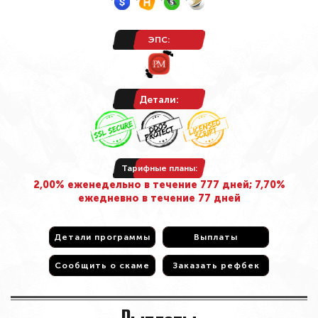
ЭПС:
Детали:
Тарифные планы:
2,00% еженедельно в течение 777 дней; 7,70%
ежедневно в течение 77 дней
Детали программы
Детали программы
Выплаты
Выплаты
Сообщить о скаме
Сообщить о скаме
Заказать рефбек
Заказать рефбек