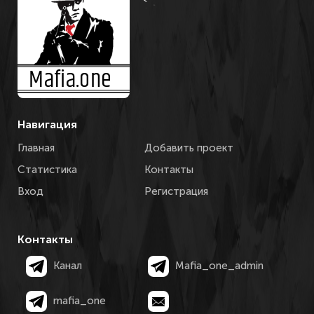
Навигация
Главная
Добавить проект
Статистика
Контакты
Вход
Регистрация
Контакты
Канал
Mafia_one_admin
mafia_one