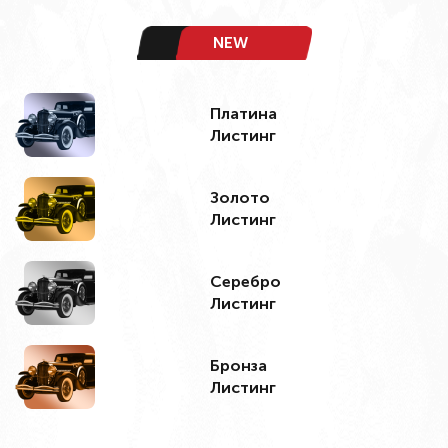
NEW
Платина
Листинг
Золото
Листинг
Серебро
Листинг
Бронза
Листинг