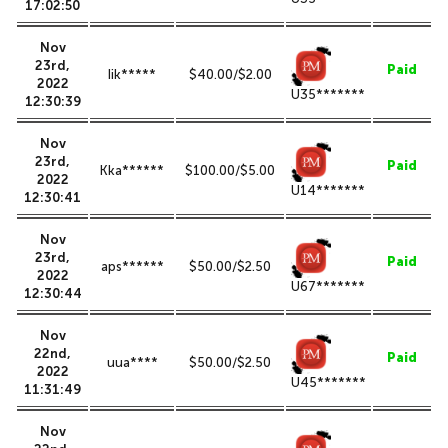
17:02:50
Nov
23rd,
Paid
Iik*****
$40.00/$2.00
2022
U35*******
12:30:39
Nov
23rd,
Paid
Kka******
$100.00/$5.00
2022
U14*******
12:30:41
Nov
23rd,
Paid
aps******
$50.00/$2.50
2022
U67*******
12:30:44
Nov
22nd,
Paid
uua****
$50.00/$2.50
2022
U45*******
11:31:49
Nov