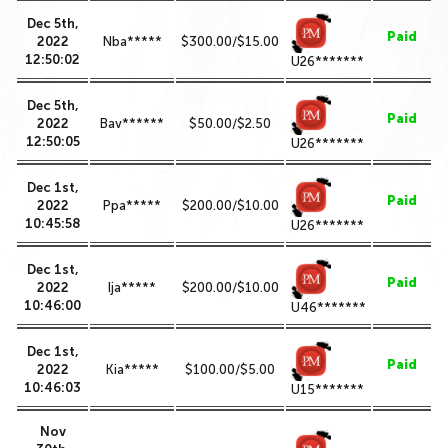
Dec 5th,
Paid
2022
Nba*****
$300.00/$15.00
12:50:02
U26*******
Dec 5th,
Paid
2022
Bav******
$50.00/$2.50
12:50:05
U26*******
Dec 1st,
Paid
2022
Ppa*****
$200.00/$10.00
10:45:58
U26*******
Dec 1st,
Paid
2022
Ija*****
$200.00/$10.00
10:46:00
U46*******
Dec 1st,
Paid
2022
Kia*****
$100.00/$5.00
10:46:03
U15*******
Nov