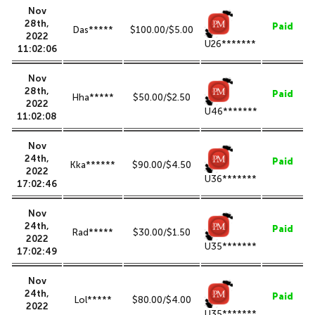
Nov
28th,
Paid
Das*****
$100.00/$5.00
2022
U26*******
11:02:06
Nov
28th,
Paid
Hha*****
$50.00/$2.50
2022
U46*******
11:02:08
Nov
24th,
Paid
Kka******
$90.00/$4.50
2022
U36*******
17:02:46
Nov
24th,
Paid
Rad*****
$30.00/$1.50
2022
U35*******
17:02:49
Nov
24th,
Paid
Lol*****
$80.00/$4.00
2022
U35*******