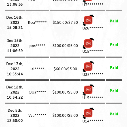
13:08:55
U35*******
Dec 16th,
Paid
2022
Koa******
$150.00/$7.50
15:08:21
U26*******
Dec 15th,
Paid
2022
pps*****
$100.00/$5.00
11:06:59
U15*******
Dec 13th,
Paid
2022
Iai*****
$60.00/$3.00
10:53:44
U35*******
Dec 12th,
Paid
2022
Ooa*****
$100.00/$5.00
10:34:22
U15*******
Dec 5th,
Paid
2022
Vva******
$100.00/$5.00
12:50:00
U14*******