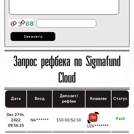
Заказать
Заказать
Запрос рефбека по Sigmafund
Cloud
Депозит/
Дата
Вход
Кошелек
Статус
рефбек
Dec 27th,
Paid
2022
Nik******
$50.00/$2.50
09:56:25
U26*******